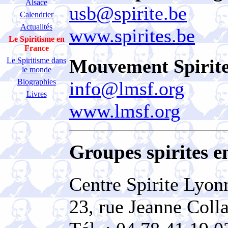
Alsace
usb@spirite.be
Calendrier
Actualités
www.spirites.be
Le Spiritisme en
France
Mouvement Spirit
Le Spiritisme dans
le monde
Biographies
info@lmsf.org
Livres
www.lmsf.org
Groupes spirites e
Centre Spirite Lyon
23, rue Jeanne Coll