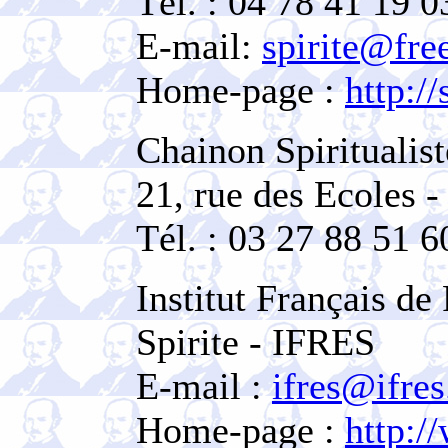
Tél. : 04 78 41 19 0
E-mail:
spirite@free
Home-page :
http://
Chainon Spiritualis
21, rue des Ecoles 
Tél. : 03 27 88 51 6
Institut Français d
Spirite - IFRES
E-mail :
ifres@ifres
Home-page :
http:/