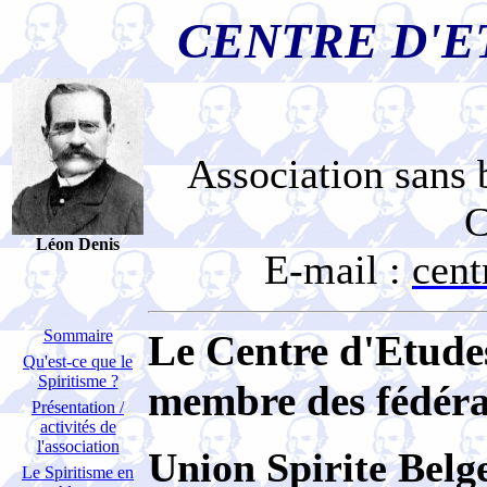
CENTRE D'E
Association sans b
C
Léon Denis
E-mail :
cen
Sommaire
Le Centre d'Etudes
Qu'est-ce que le
Spiritisme ?
membre des fédérat
Présentation /
activités de
l'association
Union Spirite Belg
Le Spiritisme en