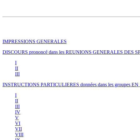
IMPRESSIONS GENERALES
DISCOURS prononcé dans les REUNIONS GENERALES DES 
I
II
III
INSTRUCTIONS PARTICULIERES données dans les groupe
I
II
III
IV
V
VI
VII
VIII