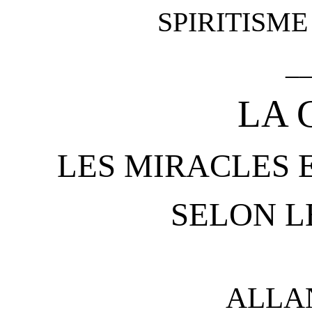
SPIRITISM
_
LA 
LES MIRACLES 
SELON L
ALLA