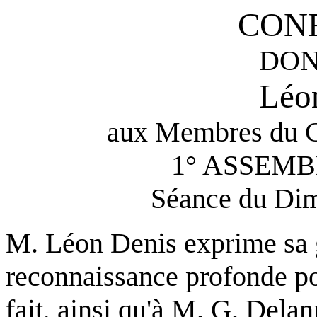
CON
DON
Léo
aux Membres du Co
1° ASSEM
Séance du Dim
M. Léon Denis exprime sa g
reconnaissance profonde po
fait, ainsi qu'à M. G. Delan